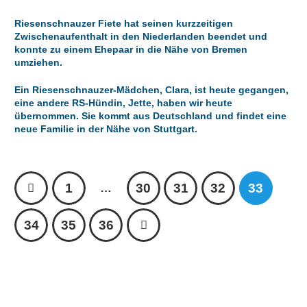
Riesenschnauzer Fiete hat seinen kurzzeitigen
Zwischenaufenthalt in den Niederlanden beendet und
konnte zu einem Ehepaar in die Nähe von Bremen
umziehen.
Ein Riesenschnauzer-Mädchen, Clara, ist heute gegangen,
eine andere RS-Hündin, Jette, haben wir heute
übernommen. Sie kommt aus Deutschland und findet eine
neue Familie in der Nähe von Stuttgart.
1
30
31
32
33
…
34
35
36