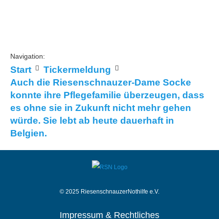
Navigation:
Start
Tickermeldung
Auch die Riesenschnauzer-Dame Socke
konnte ihre Pflegefamilie überzeugen, dass
es ohne sie in Zukunft nicht mehr gehen
würde. Sie lebt ab heute dauerhaft in
Belgien.
© 2025 RiesenschnauzerNothilfe e.V.
Impressum & Rechtliches