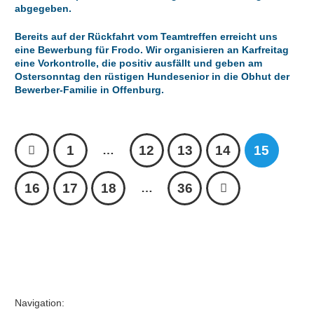
abgegeben.
Bereits auf der Rückfahrt vom Teamtreffen erreicht uns
eine Bewerbung für Frodo. Wir organisieren an Karfreitag
eine Vorkontrolle, die positiv ausfällt und geben am
Ostersonntag den rüstigen Hundesenior in die Obhut der
Bewerber-Familie in Offenburg.
1
12
13
14
15
…
16
17
18
36
…
Navigation: