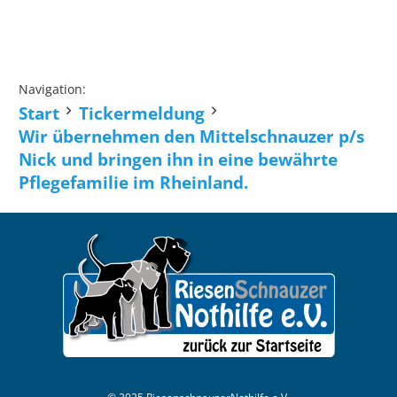
Navigation:
Start
Tickermeldung
Wir übernehmen den Mittelschnauzer p/s
Nick und bringen ihn in eine bewährte
Pflegefamilie im Rheinland.