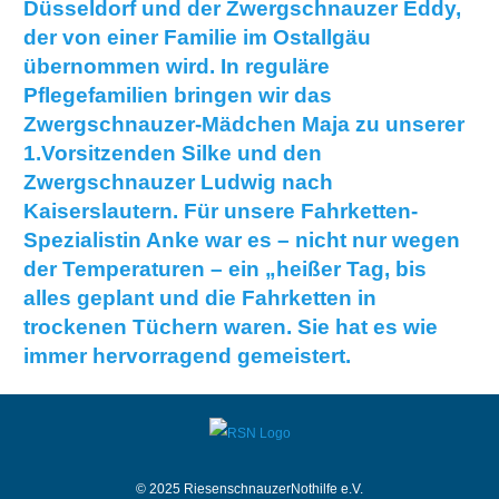
Düsseldorf und der Zwergschnauzer Eddy,
der von einer Familie im Ostallgäu
übernommen wird. In reguläre
Pflegefamilien bringen wir das
Zwergschnauzer-Mädchen Maja zu unserer
1.Vorsitzenden Silke und den
Zwergschnauzer Ludwig nach
Kaiserslautern. Für unsere Fahrketten-
Spezialistin Anke war es – nicht nur wegen
der Temperaturen – ein „heißer Tag, bis
alles geplant und die Fahrketten in
trockenen Tüchern waren. Sie hat es wie
immer hervorragend gemeistert.
© 2025 RiesenschnauzerNothilfe e.V.