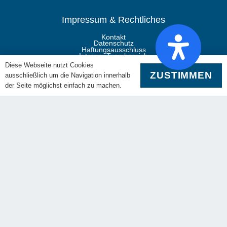
Impressum & Rechtliches
Kontakt
Datenschutz
Haftungsausschluss
Interner Teambereich
Impressum
Diese Webseite nutzt Cookies
ZUSTIMMEN
ausschließlich um die Navigation innerhalb
Mitgliedschaft
der Seite möglichst einfach zu machen.
Die RiesenSchnauzerNothilfe ist Mitglied im Deutschen
Tierschutzbund und dem Landestierschutzverband Bayern.
Folgen Sie uns
RSN Gruppe