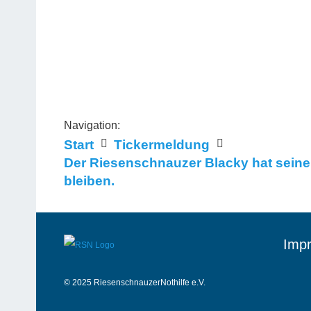
Navigation:
Start
Tickermeldung
Der Riesenschnauzer Blacky hat seine P
bleiben.
Impr
© 2025 RiesenschnauzerNothilfe e.V.