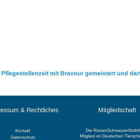
flegestellenzeit mit Bravour gemeistert und darf
essum & Rechtliches
Mitgliedschaft
Die RiesenSchnauzerNothilf
Kontakt
Mitglied im Deutschen Tiersc
Datenschutz