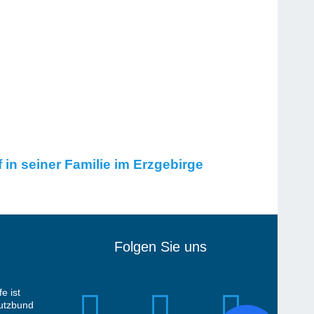
 in seiner Familie im Erzgebirge
Folgen Sie uns
e ist
hutzbund