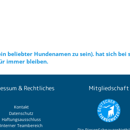
ein beliebter Hundenamen zu sein). hat sich be
für immer bleiben.
essum & Rechtliches
Mitgliedschaft
Kontakt
Datenschutz
Haftungsausschluss
Interner Teambereich
Die RiesenSchnauzerNothil