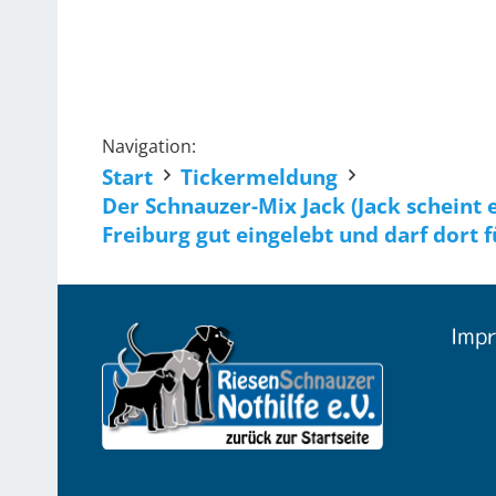
Navigation:
Start
Tickermeldung
Der Schnauzer-Mix Jack (Jack scheint 
Freiburg gut eingelebt und darf dort 
Impr