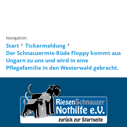
Navigation:
Start
Tickermeldung
Der Schnauzermix-Rüde Floppy kommt aus
Ungarn zu uns und wird in eine
Pflegefamilie in den Westerwald gebracht.