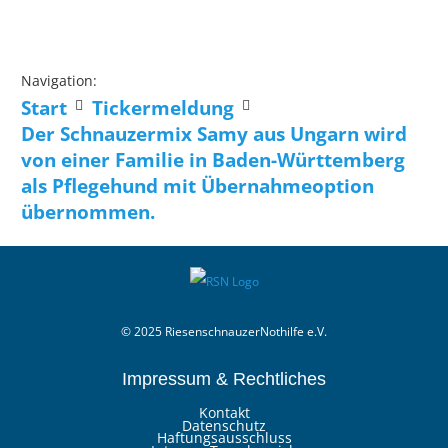
Navigation:
Start
Tickermeldung
Der Schnauzermix Samy aus Ungarn wird
von einer Familie in Baden-Württemberg
als Pflegehund mit Übernahmeoption
übernommen.
© 2025 RiesenschnauzerNothilfe e.V.
Impressum & Rechtliches
Kontakt
Datenschutz
Haftungsausschluss