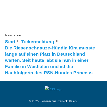
Navigation:
Start
Tickermeldung
Die Riesenschnauze-Hündin Kira musste
lange auf einen Platz in Deutschland
warten. Seit heute lebt sie nun in einer
Familie in Westfalen und ist die
Nachfolgerin des RSN-Hundes Princess
© 2025 RiesenschnauzerNothilfe e.V.