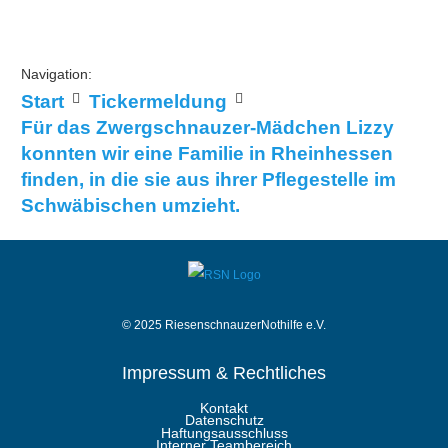
Navigation:
Start
Tickermeldung
Für das Zwergschnauzer-Mädchen Lizzy
konnten wir eine Familie in Rheinhessen
finden, in die sie aus ihrer Pflegestelle im
Schwäbischen umzieht.
© 2025 RiesenschnauzerNothilfe e.V.
Impressum & Rechtliches
Kontakt
Datenschutz
Haftungsausschluss
Interner Teambereich