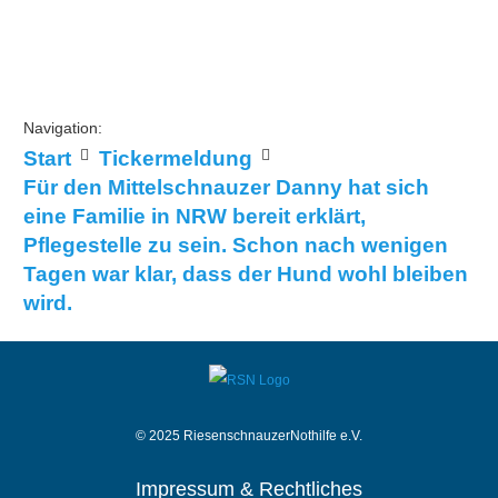
Navigation:
Start
Tickermeldung
Für den Mittelschnauzer Danny hat sich
eine Familie in NRW bereit erklärt,
Pflegestelle zu sein. Schon nach wenigen
Tagen war klar, dass der Hund wohl bleiben
wird.
© 2025 RiesenschnauzerNothilfe e.V.
Impressum & Rechtliches