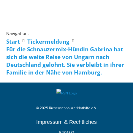
Navigation:
Start
Tickermeldung
Für die Schnauzermix-Hündin Gabrina hat
sich die weite Reise von Ungarn nach
Deutschland gelohnt. Sie verbleibt in ihrer
Familie in der Nähe von Hamburg.
© 2025 RiesenschnauzerNothilfe e.V.
Impressum & Rechtliches
Kontakt