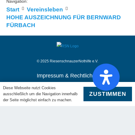
Navigation:
Start
Vereinsleben
HOHE AUSZEICHNUNG FÜR BERNWARD
FÜRBACH
© 2025 RiesenschnauzerNothilfe e.V.
Impressum & Rechtliches
Kontakt
Diese Webseite nutzt Cookies
Datenschutz
ZUSTIMMEN
Haftungsausschluss
ausschließlich um die Navigation innerhalb
Interner Teambereich
der Seite möglichst einfach zu machen.
Impressum
Mitgliedschaft
Die RiesenSchnauzerNothilfe ist Mitglied im Deutschen
Tierschutzbund und dem Landestierschutzverband Bayern.