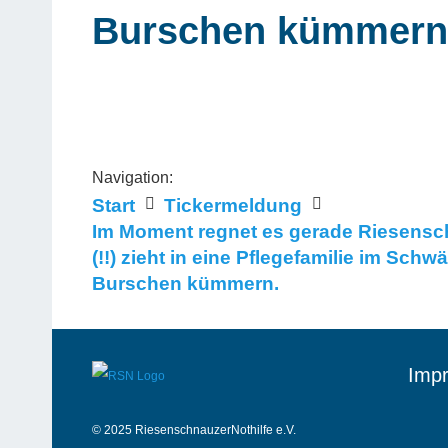
Burschen kümmern
Navigation:
Start
Tickermeldung
Im Moment regnet es gerade Riesensch
(!!) zieht in eine Pflegefamilie im S
Burschen kümmern.
Impr
© 2025 RiesenschnauzerNothilfe e.V.