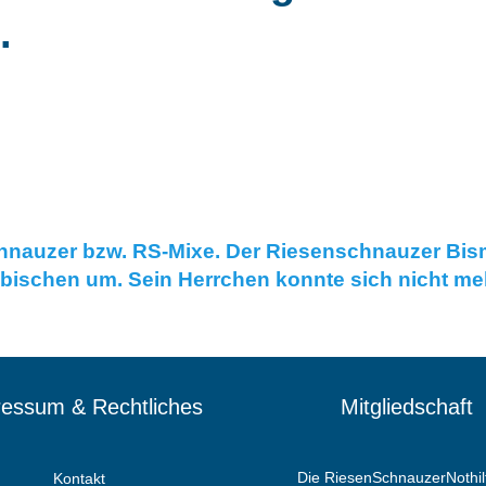
.
nauzer bzw. RS-Mixe. Der Riesenschnauzer Bisma
chwäbischen um. Sein Herrchen konnte sich nicht 
essum & Rechtliches
Mitgliedschaft
Die RiesenSchnauzerNothilf
Kontakt