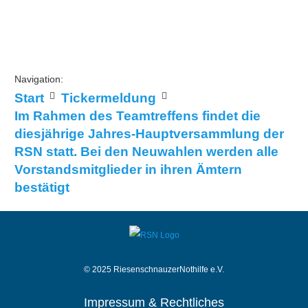
Navigation:
Start
Tickermeldung
Im Rahmen des Teamtreffens findet die
diesjährige Jahres-Hauptversammlung der
RSN statt. Bei den Neuwahlen werden alle
Vorstandsmitglieder in ihren Ämtern
bestätigt
© 2025 RiesenschnauzerNothilfe e.V.
Impressum & Rechtliches