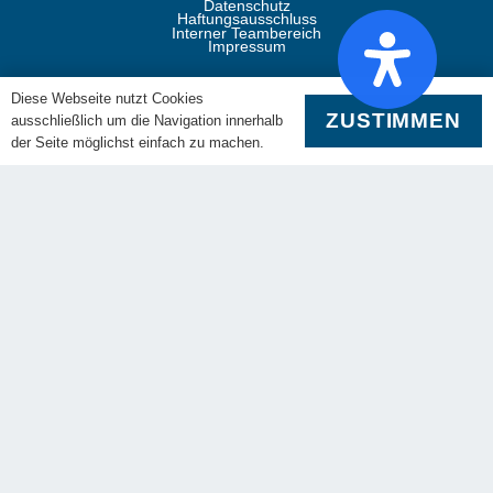
Datenschutz
Haftungsausschluss
Interner Teambereich
Impressum
Mitgliedschaft
Diese Webseite nutzt Cookies
ZUSTIMMEN
ausschließlich um die Navigation innerhalb
Die RiesenSchnauzerNothilfe ist Mitglied im Deutschen
der Seite möglichst einfach zu machen.
Tierschutzbund und dem Landestierschutzverband Bayern.
Folgen Sie uns
RSN Gruppe
YouTube