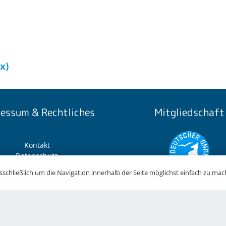
x)
essum & Rechtliches
Mitgliedschaft
Kontakt
Datenschutz
Haftungsausschluss
schließlich um die Navigation innerhalb der Seite möglichst einfach zu mac
Interner Teambereich
Die RiesenSchnauzerNothil
Impressum
Mitglied im Deutsche
Tierschutzbund und d
Landestierschutzverband B