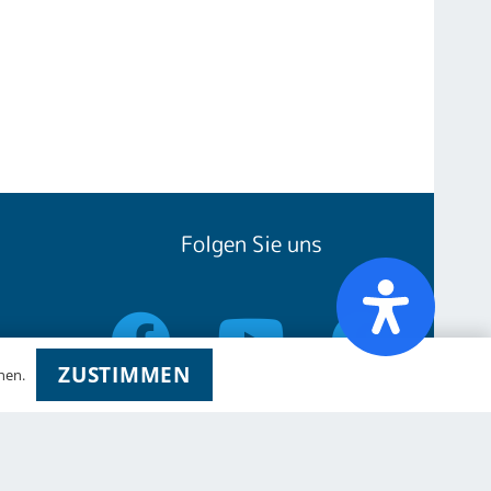
Folgen Sie uns
ZUSTIMMEN
hen.
RSN
YouTube
RSN
fe ist
Gruppe
Verein
n
em
ayern.