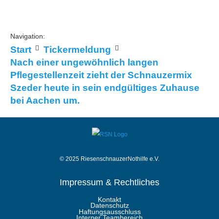
Navigation:
Start
Tickermeldung
Nach einer ungewöhnlich langen
Pflegestellenzeit zieht der Schnauzermix
Szeder heute in sein endgültiges Zuhause
bei Aachen um.
© 2025 RiesenschnauzerNothilfe e.V.
Impressum & Rechtliches
Kontakt
Datenschutz
Haftungsausschluss
Interner Teambereich