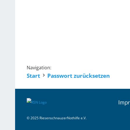
Navigation:
Start
Passwort zurücksetzen
Impr
© 2025 RiesenschnauzerNothilfe e.V.