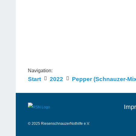
Navigation:
Start
2022
Pepper (Schnauzer-Mix
Impr
© 2025 RiesenschnauzerNothilfe e.V.