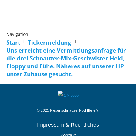
Navigation:
Start
Tickermeldung
Uns erreicht eine Vermittlungsanfrage für
die drei Schnauzer-Mix-Geschwister Heki,
Floppy und Fühe. Näheres auf unserer HP
unter Zuhause gesucht.
© 2025 RiesenschnauzerNothilfe e.V.
Impressum & Rechtliches
Kontakt