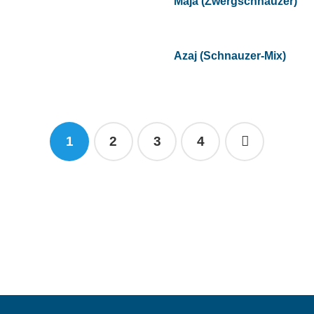
Maja (Zwergschnauzer)
Azaj (Schnauzer-Mix)
1
2
3
4