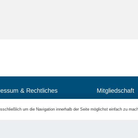
essum & Rechtliches
Mitgliedschaft
sschließlich um die Navigation innerhalb der Seite möglichst einfach zu mac
Die RiesenSchnauzerNothilf
Kontakt
Mitglied im Deutschen Tiersc
Datenschutz
und dem Landestierschutzv
Haftungsausschluss
Bayern.
Interner Teambereich
Impressum